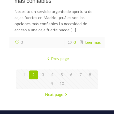
más confiables
Necesito un servicio urgente de apertura de
cajas fuertes en Madrid, ¿cuáles son las
opciones más confiables La necesidad de
acceso a una caja fuerte puede […]
0
0
Leer mas
Prev page
1
2
3
4
5
6
7
8
9
10
Next page