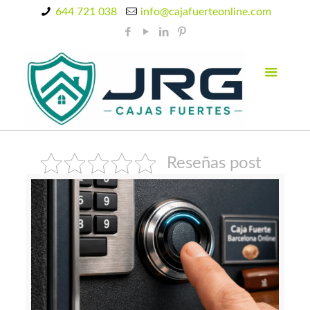
644 721 038
info@cajafuerteonline.com
Reseñas post