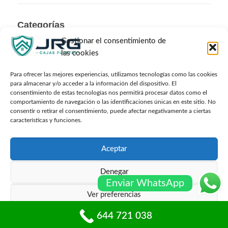
Categorías
Gestionar el consentimiento de
Categorías
las cookies
Para ofrecer las mejores experiencias, utilizamos tecnologías como las cookies
para almacenar y/o acceder a la información del dispositivo. El
consentimiento de estas tecnologías nos permitirá procesar datos como el
comportamiento de navegación o las identificaciones únicas en este sitio. No
Archivos
consentir o retirar el consentimiento, puede afectar negativamente a ciertas
características y funciones.
Archivos
Aceptar
Denegar
© Cajafuerteonline.com Todos los derechos
Enviar WhatsApp
reservados -
Sitemap
Ver preferencias
Carrer dels Cedres 20, 08950 Esplugues de Llobregat,
Barcelona
644 721 038
Política de cookies
Políticas de privacidad