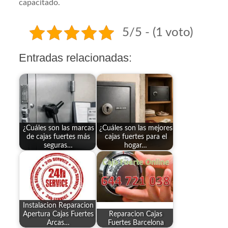
capacitado.
5/5 - (1 voto)
Entradas relacionadas:
¿Cuáles son las marcas
¿Cuáles son las mejores
de cajas fuertes más
cajas fuertes para el
seguras…
hogar…
Instalacion Reparacion
Apertura Cajas Fuertes
Reparacion Cajas
Arcas…
Fuertes Barcelona