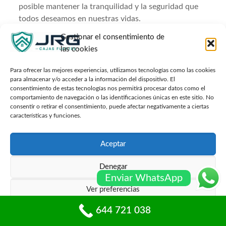
posible mantener la tranquilidad y la seguridad que
todos deseamos en nuestras vidas.
Frequently Asked Questions
Gestionar el consentimiento de
las cookies
¿Cuánto cuesta reparar una caja fuerte
Para ofrecer las mejores experiencias, utilizamos tecnologías como las cookies
en Barcelona?
para almacenar y/o acceder a la información del dispositivo. El
consentimiento de estas tecnologías nos permitirá procesar datos como el
El costo de la reparación de una caja fuerte puede
comportamiento de navegación o las identificaciones únicas en este sitio. No
consentir o retirar el consentimiento, puede afectar negativamente a ciertas
variar según el tipo de servicio requerido. En general,
características y funciones.
los precios pueden oscilar entre 50 y 300 euros,
dependiendo de la complejidad del problema y de si
Aceptar
se necesitan servicios de emergencia o
mantenimiento preventivo.
Denegar
¿Con qué frecuencia debo realizar el
Enviar WhatsApp
mantenimiento de mi caja fuerte?
Ver preferencias
644 721 038
Se recomienda realizar un mantenimiento preventivo
Política de cookies
Políticas de privacidad
de la caja fuerte al menos una vez al año. Esto