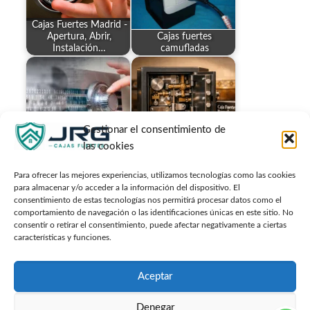
Cajas Fuertes Madrid -
Apertura, Abrir,
Cajas fuertes
Instalación…
camufladas
Gestionar el consentimiento de
¿Qué servicios de
Cajas Fuertes Valladolid
reparación de cajas
las cookies
- Apertura, Abrir,…
fuertes son…
Para ofrecer las mejores experiencias, utilizamos tecnologías como las cookies
para almacenar y/o acceder a la información del dispositivo. El
consentimiento de estas tecnologías nos permitirá procesar datos como el
comportamiento de navegación o las identificaciones únicas en este sitio. No
consentir o retirar el consentimiento, puede afectar negativamente a ciertas
Especialista en reparar
¿Qué tipos de cajas
características y funciones.
cajas fuertes de todo
fuertes son mejores
tipo
para…
Aceptar
Denegar
© Cajafuerteonline.com Todos los derechos