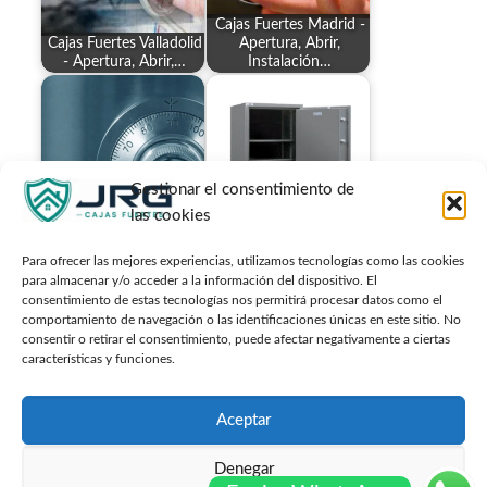
Cajas Fuertes Madrid -
Cajas Fuertes Valladolid
Apertura, Abrir,
- Apertura, Abrir,…
Instalación…
Gestionar el consentimiento de
Especialista en reparar
Abrir Servicio Tecnico
cajas fuertes de todo
Cajas Fuertes Arcas
las cookies
tipo
Soler…
Para ofrecer las mejores experiencias, utilizamos tecnologías como las cookies
para almacenar y/o acceder a la información del dispositivo. El
consentimiento de estas tecnologías nos permitirá procesar datos como el
comportamiento de navegación o las identificaciones únicas en este sitio. No
consentir o retirar el consentimiento, puede afectar negativamente a ciertas
¿Qué servicios de
características y funciones.
reparación de cajas
Cajas fuertes
fuertes son…
camufladas
Aceptar
Denegar
© Cajafuerteonline.com Todos los derechos