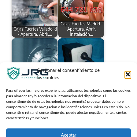
Cajas Fuertes Madrid -
Cajas Fuertes Valladolid
Apertura, Abrir,
- Apertura, Abrir,…
Instalación…
Gestionar el consentimiento de
Especialista en reparar
cajas fuertes de todo
Cajas fuertes
las cookies
tipo
camufladas
Para ofrecer las mejores experiencias, utilizamos tecnologías como las cookies
para almacenar y/o acceder a la información del dispositivo. El
consentimiento de estas tecnologías nos permitirá procesar datos como el
comportamiento de navegación o las identificaciones únicas en este sitio. No
consentir o retirar el consentimiento, puede afectar negativamente a ciertas
¿Qué servicios de
Abrir Servicio Tecnico
características y funciones.
reparación de cajas
Cajas Fuertes Cerezo
fuertes son…
Reparar Apertura
Aceptar