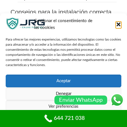
Consejos para la instalación correcta
Gestionar el consentimiento de
Al instalar una caja fuerte en una oficina, es
las cookies
fundamental seguir algunos pasos clave para
asegurar su efectividad y seguridad. A continuación,
Para ofrecer las mejores experiencias, utilizamos tecnologías como las cookies
se presentan recomendaciones prácticas para una
para almacenar y/o acceder a la información del dispositivo. El
consentimiento de estas tecnologías nos permitirá procesar datos como el
instalación exitosa:
comportamiento de navegación o las identificaciones únicas en este sitio. No
consentir o retirar el consentimiento, puede afectar negativamente a ciertas
Elegir la ubicación adecuada
: Selecciona un
características y funciones.
lugar que sea de fácil acceso para los usuarios
autorizados, pero que no sea obvio para los
Aceptar
intrusos. Las áreas ocultas, como detrás de
estanterías o dentro de armarios, suelen ser
Denegar
ideales.
Enviar WhatsApp
Ver preferencias
Verificar el soporte estructural
: Asegúrate de
que la pared o el suelo donde se instalará la caja
644 721 038
Política de cookies
Políticas de privacidad
fuerte pueda soportar su peso y que esté libre de