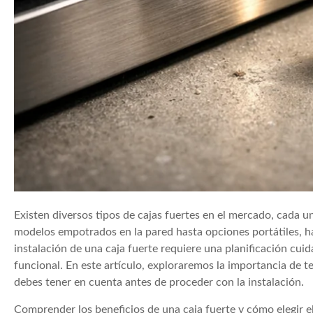
Existen diversos tipos de cajas fuertes en el mercado, cada u
modelos empotrados en la pared hasta opciones portátiles, ha
instalación de una caja fuerte requiere una planificación cui
funcional. En este artículo, exploraremos la importancia de te
debes tener en cuenta antes de proceder con la instalación.
Comprender los beneficios de una caja fuerte y cómo elegir 