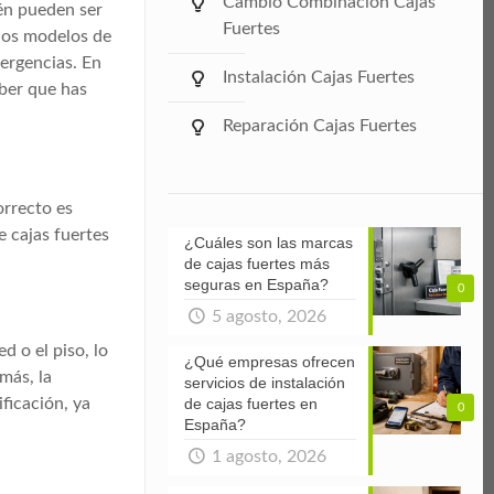
Cambio Combinación Cajas
ién pueden ser
Fuertes
chos modelos de
mergencias. En
Instalación Cajas Fuertes
aber que has
Reparación Cajas Fuertes
orrecto es
e cajas fuertes
¿Cuáles son las marcas
de cajas fuertes más
seguras en España?
0
5 agosto, 2026
d o el piso, lo
¿Qué empresas ofrecen
más, la
servicios de instalación
de cajas fuertes en
ficación, ya
0
España?
1 agosto, 2026