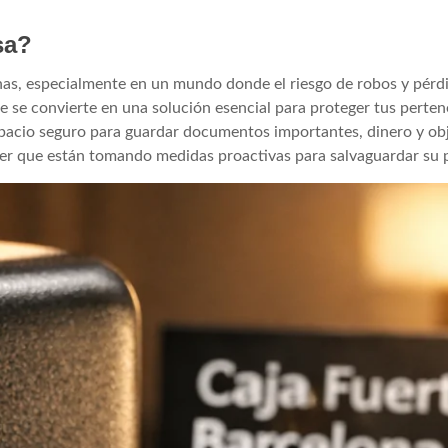
sa?
nas, especialmente en un mundo donde el riesgo de robos y pérd
te se convierte en una solución esencial para proteger tus perte
acio seguro para guardar documentos importantes, dinero y obj
aber que están tomando medidas proactivas para salvaguardar su 