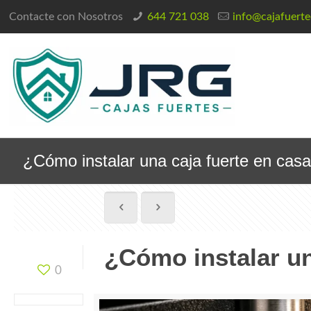
Contacte con Nosotros
644 721 038
info@cajafuert
¿Cómo instalar una caja fuerte en cas
¿Cómo instalar un
0