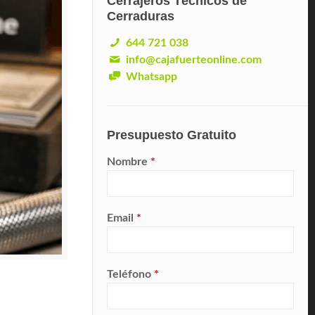
Cerrajeros Técnicos de
Cerraduras
644 721 038
info@cajafuerteonline.com
Whatsapp
Presupuesto Gratuito
Nombre
*
Email
*
Teléfono
*