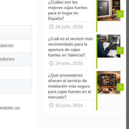
¿Cuáles son las
mejores cajas fuertes
para el hogar en
0
España?
28 julio, 2026
¿Cuál es el servicio más
recomendado para la
talación
apertura de cajas
0
fuertes en Valencia?
roductos
24 julio, 2026
¿Qué proveedores
ofrecen el servicio de
instalación más seguro
a
0
para cajas fuertes en el
mercado?
20 julio, 2026
 también un