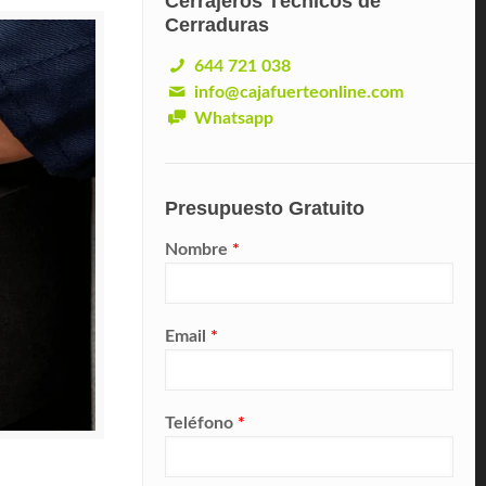
Cerrajeros Técnicos de
Cerraduras
644 721 038
info@cajafuerteonline.com
Whatsapp
Presupuesto Gratuito
Nombre
*
Email
*
Teléfono
*