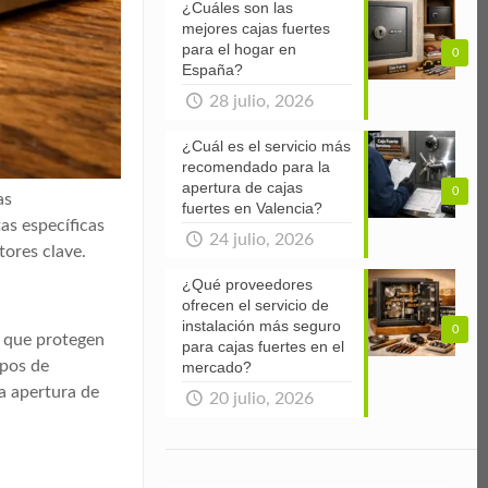
¿Cuáles son las
mejores cajas fuertes
para el hogar en
0
España?
28 julio, 2026
¿Cuál es el servicio más
recomendado para la
apertura de cajas
0
as
fuertes en Valencia?
as específicas
24 julio, 2026
tores clave.
¿Qué proveedores
ofrecen el servicio de
instalación más seguro
0
d que protegen
para cajas fuertes en el
ipos de
mercado?
a apertura de
20 julio, 2026