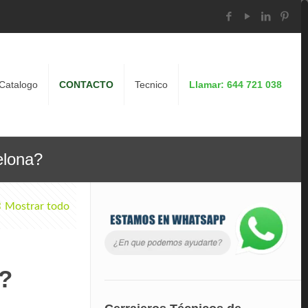
Catalogo
CONTACTO
Tecnico
Llamar: 644 721 038
elona?
Mostrar todo
a?