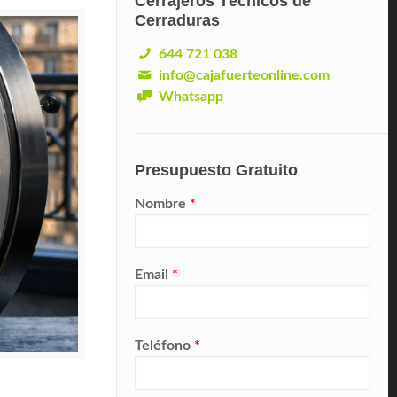
Cerrajeros Técnicos de
Cerraduras
644 721 038
info@cajafuerteonline.com
Whatsapp
Presupuesto Gratuito
Nombre
*
Email
*
Teléfono
*