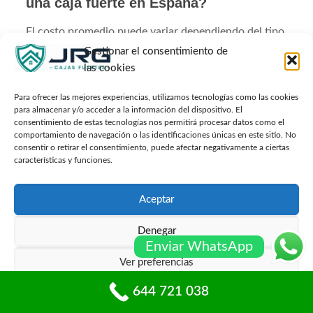
una caja fuerte en España?
El costo promedio puede variar dependiendo del tipo
de caja fuerte y de la empresa elegida, pero
Gestionar el consentimiento de
generalmente oscila entre 100 y 300 euros. Factores
las cookies
como la urgencia del servicio y la complejidad del
mecanismo también afectan el precio.
Para ofrecer las mejores experiencias, utilizamos tecnologías como las cookies
para almacenar y/o acceder a la información del dispositivo. El
consentimiento de estas tecnologías nos permitirá procesar datos como el
¿Es posible abrir una caja fuerte sin
comportamiento de navegación o las identificaciones únicas en este sitio. No
dañar su contenido?
consentir o retirar el consentimiento, puede afectar negativamente a ciertas
características y funciones.
Sí, los profesionales capacitados utilizan
herramientas específicas diseñadas para abrir cajas
Aceptar
fuertes sin causar daños. Sin embargo, es importante
contratar servicios autorizados para garantizar un
Denegar
manejo adecuado.
Enviar WhatsApp
Ver preferencias
¿Qué hacer si he olvidado la
combinación de mi caja fuerte?
644 721 038
Política de cookies
Políticas de privacidad