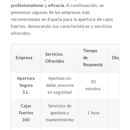
profesionalismo
y
eficacia
. A continuación, se
presentan algunas de las empresas más
recomendadas en España para la apertura de cajas
fuertes, destacando sus características y servicios
ofrecidos.
Tiempo
Servicios
Empresa
de
Disponibi
Ofrecidos
Respuesta
Apertura
Apertura sin
30
Segura
dañar, asesoría
24/
minutos
S.L.
en seguridad
Cajas
Servicios de
Lunes
Fuertes
apertura y
1 hora
Sába
360
mantenimiento