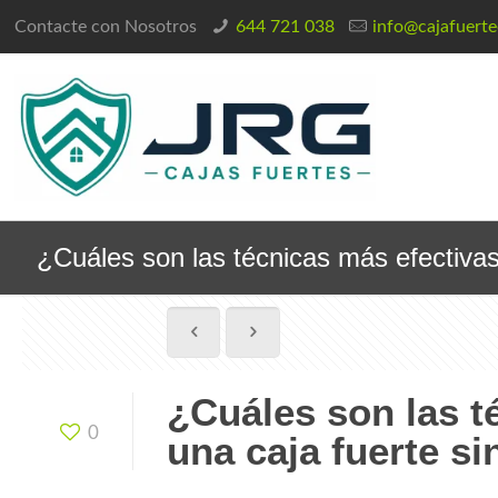
Contacte con Nosotros
644 721 038
info@cajafuert
¿Cuáles son las técnicas más efectivas
¿Cuáles son las t
0
una caja fuerte s