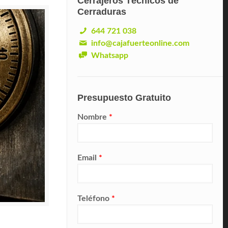
Cerrajeros Técnicos de
Cerraduras
644 721 038
info@cajafuerteonline.com
Whatsapp
Presupuesto Gratuito
Nombre
*
Email
*
Teléfono
*