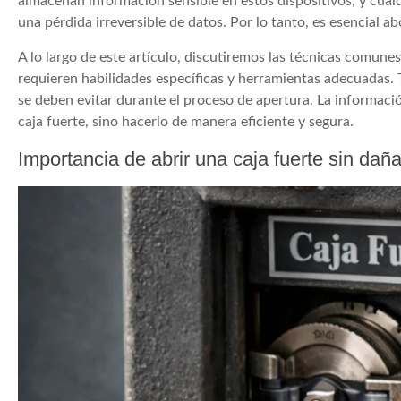
almacenan información sensible en estos dispositivos, y cua
una pérdida irreversible de datos. Por lo tanto, es esencial 
A lo largo de este artículo, discutiremos las técnicas comune
requieren habilidades específicas y herramientas adecuadas.
se deben evitar durante el proceso de apertura. La informaci
caja fuerte, sino hacerlo de manera eficiente y segura.
Importancia de abrir una caja fuerte sin da