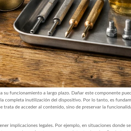
ara su funcionamiento a largo plazo. Dañar este componente pued
la completa inutilización del dispositivo. Por lo tanto, es fundam
 trata de acceder al contenido, sino de preservar la funcionalida
ner implicaciones legales. Por ejemplo, en situaciones donde se