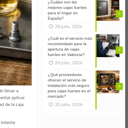
¿Cuáles son las
mejores cajas fuertes
para el hogar en
0
España?
28 julio, 2026
¿Cuál es el servicio más
recomendado para la
apertura de cajas
0
fuertes en Valencia?
24 julio, 2026
¿Qué proveedores
ofrecen el servicio de
instalación más seguro
0
para cajas fuertes en el
e llevar a
mercado?
ental aplicar
20 julio, 2026
d de la caja
 intente