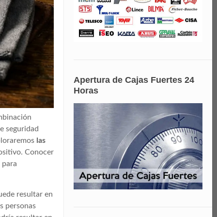
Apertura de Cajas Fuertes 24
Horas
ombinación
de seguridad
xploraremos
las
ositivo. Conocer
n para
uede resultar en
as personas