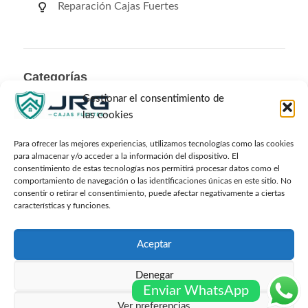
Reparación Cajas Fuertes
Categorías
Gestionar el consentimiento de
Categorías
las cookies
Para ofrecer las mejores experiencias, utilizamos tecnologías como las cookies
para almacenar y/o acceder a la información del dispositivo. El
consentimiento de estas tecnologías nos permitirá procesar datos como el
Archivos
comportamiento de navegación o las identificaciones únicas en este sitio. No
consentir o retirar el consentimiento, puede afectar negativamente a ciertas
características y funciones.
Archivos
Aceptar
Denegar
© Cajafuerteonline.com Todos los derechos
Enviar WhatsApp
reservados -
Sitemap
Ver preferencias