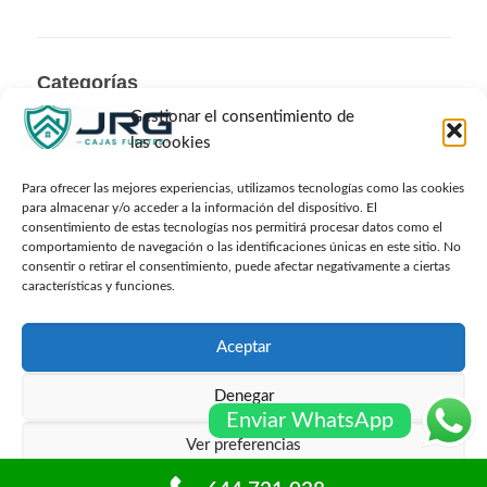
Categorías
Gestionar el consentimiento de
las cookies
Para ofrecer las mejores experiencias, utilizamos tecnologías como las cookies
para almacenar y/o acceder a la información del dispositivo. El
consentimiento de estas tecnologías nos permitirá procesar datos como el
Archivos
comportamiento de navegación o las identificaciones únicas en este sitio. No
consentir o retirar el consentimiento, puede afectar negativamente a ciertas
características y funciones.
Aceptar
Denegar
© Cajafuerteonline.com Todos los derechos
Enviar WhatsApp
reservados -
Sitemap
Ver preferencias
Carrer dels Cedres 20, 08950 Esplugues de Llobregat,
Barcelona