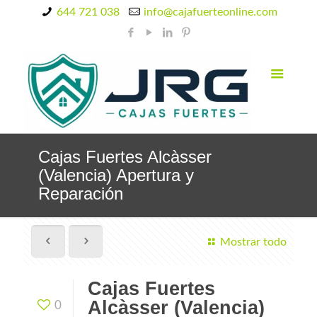
644 721 038
info@cajafuerteonline.com
Cajas Fuertes Alcàsser
(Valencia) Apertura y
Reparación
Mostrar todo
Cajas Fuertes
Alcàsser (Valencia)
0